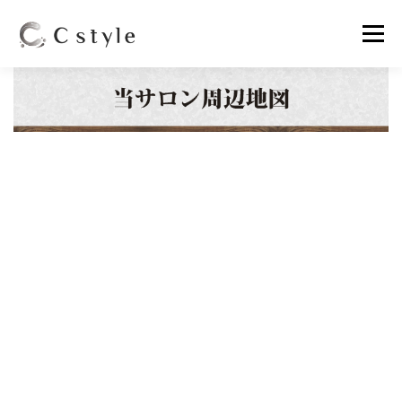
コ
メニュ
ン
テ
ン
ホーム
メニュー･料金
ネイルギャラリー
ツ
へ
ス
お客様の声・口コミ
スタッフ紹介
アクセス
キ
ッ
プ
ご予約・お問い合わせ